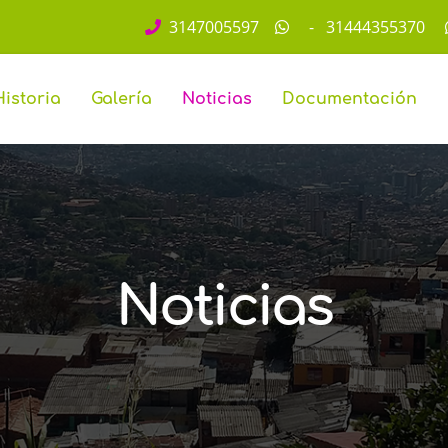
3147005597
-
31444355370
Historia
Galería
Noticias
Documentación
Noticias