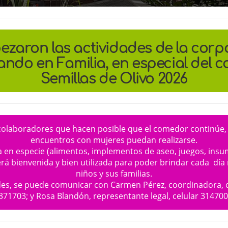
ezaron las actividades de la corp
ndo en Familia, en especial del 
Semillas de Olivo 2026
colaboradores que hacen posible que el comedor continúe, la
encuentros con mujeres puedan realizarse.
a en especie (alimentos, implementos de aseo, juegos, in
erá bienvenida y bien utilizada para poder brindar cada día 
niños y sus familias.
es, se puede comunicar con Carmen Pérez, coordinadora, ce
71703; y Rosa Blandón, representante legal, celular 31470