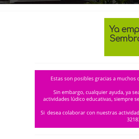
Ya emp
Sembra
Estas son posibles gracias a muchos 
Sin embargo, cualquier ayuda, ya se
actividades lúdico educativas, siempre s
Si desea colaborar con nuestras actividad
32183