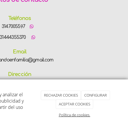
Teléfonos
3147005597
31444355370
Email
andoenfamilia@gmail.com
Dirección
 - 97 Villa Liliam, Sector La Sequia
Medellín - Antioquia
 analizar el
RECHAZAR COOKIES
CONFIGURAR
publicidad y
ACEPTAR COOKIES
tir del uso
ica de cookies
|
Política de cookies.