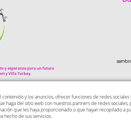
sembr
to y esperanza para un futuro
iam y Villa Turbay.
Calle 55 C # 2
 contenido y los anuncios, ofrecer funciones de redes sociales y
e haga del sitio web con nuestros partners de redes sociales, 
mación que les haya proporcionado o que hayan recopilado a par
a hecho de sus servicios.
 SEMBRANDO EN FAMILIA
2026
|
Aviso legal y Política de privacidad
|
Polít