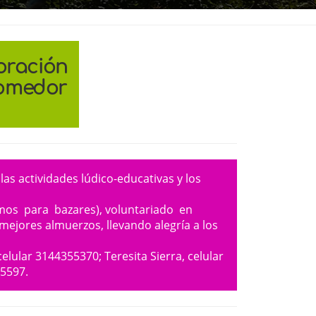
oración
comedor
s actividades lúdico-educativas y los
sumos para bazares), voluntariado en
mejores almuerzos, llevando alegría a los
lular 3144355370; Teresita Sierra, celular
05597.